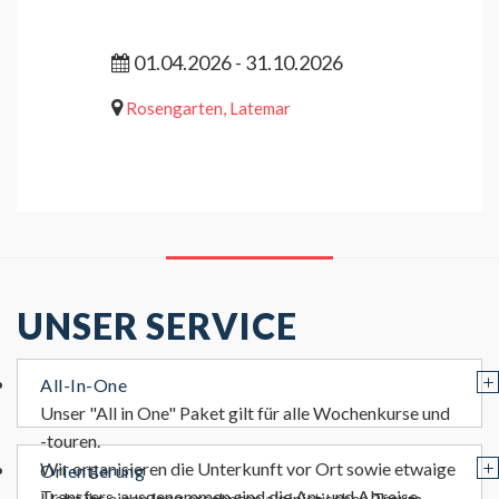
01.04.2026 - 31.10.2026
Rosengarten, Latemar
UNSER SERVICE
All-In-One
Unser "All in One" Paket gilt für alle Wochenkurse und
-touren.
Wir organisieren die Unterkunft vor Ort sowie etwaige
Orientierung
Transfers, ausgenommen sind die An- und Abreise.
Habt ihr einen lang ersehnten alpinistischen Traum,