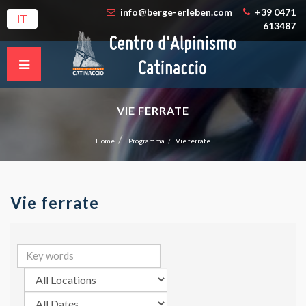
info@berge-erleben.com
+39 0471
IT
613487
VIE FERRATE
Home
Programma
Vie ferrate
Vie ferrate